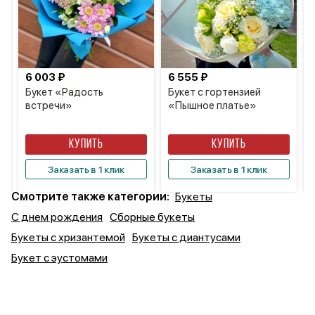
6 003 ₽
6 555 ₽
Букет «Радость
Букет с гортензией
встречи»
«Пышное платье»
КУПИТЬ
КУПИТЬ
Заказать в 1 клик
Заказать в 1 клик
Смотрите также категории:
Букеты
С днем рождения
Сборные букеты
Букеты с хризантемой
Букеты с диантусами
Букет с эустомами