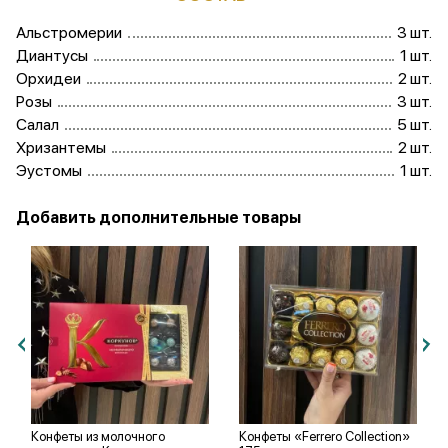
Альстромерии
3 шт.
Диантусы
1 шт.
Орхидеи
2 шт.
Розы
3 шт.
Салал
5 шт.
Хризантемы
2 шт.
Эустомы
1 шт.
Добавить дополнительные товары
Конфеты из молочного
Конфеты «Ferrero Collection»