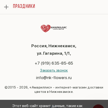
Розы
Гарантии
ПРАЗДНИКИ
Букеты
Доставка
Композиции
Вопросы и ответы
8 марта
Подарки
Контакты
14 февраля
Повод
Политика конфиденциальности
День матери
До 3000
Публичная оферта
1 сентября
День учителя
Новый год
Россия, Нижнекамск,
Пасха
ул. Гагарина, 1/1,
23 февраля
Последний звонок
+7 (919) 635-85-65
Выпускной
Заказать звонок
info@nk-flowers.ru
©2015 - 2026, «Амариллис» - интернет-магазин доставки
цветов в Нижнекамске.
Этот веб-сайт хранит данные, такие как