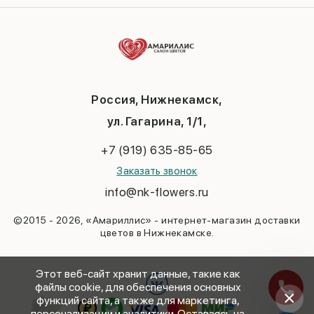
Композиции
Вопросы и ответы
8 марта
Подарки
Контакты
14 февраля
Повод
Политика конфиденциальности
День матери
До 3000
Публичная оферта
1 сентября
День учителя
Новый год
Россия, Нижнекамск,
Пасха
ул. Гагарина, 1/1,
23 февраля
Последний звонок
+7 (919) 635-85-65
Выпускной
Заказать звонок
info@nk-flowers.ru
©2015 - 2026, «Амариллис» - интернет-магазин доставки
цветов в Нижнекамске.
Этот веб-сайт хранит данные, такие как
файлы cookie, для обеспечения основных
×
функций сайта, а также для маркетинга,
персонализации и аналитики. Оставаясь на