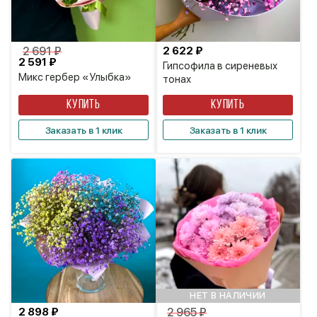
2 691 ₽
2 622 ₽
2 591 ₽
Гипсофила в сиреневых
Микс гербер «Улыбка»
тонах
КУПИТЬ
КУПИТЬ
Заказать в 1 клик
Заказать в 1 клик
НЕТ В НАЛИЧИИ
2 898 ₽
2 965 ₽