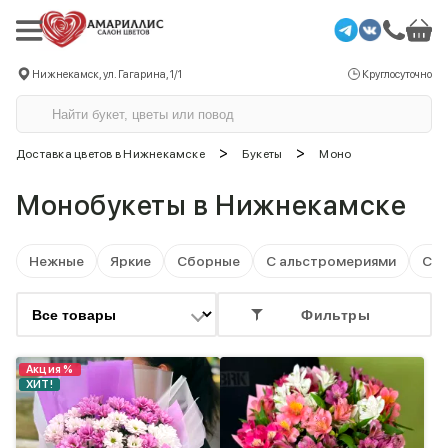
Нижнекамск, ул. Гагарина, 1/1
Круглосуточно
>
>
Доставка цветов в Нижнекамске
Букеты
Моно
Монобукеты в Нижнекамске
Нежные
Яркие
Сборные
С альстромериями
С г
Фильтры
Акция %
ХИТ!