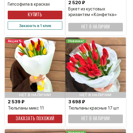
2 520 ₽
Гипсофила в красках
Букет из кустовых
хризантем «Конфетка»
КУПИТЬ
Заказать в 1 клик
НЕТ В НАЛИЧИИ
Акция %
Новинка!
НЕТ В НАЛИЧИИ
НЕТ В НАЛИЧИИ
2 539 ₽
3 698 ₽
Тюльпаны микс 11
Тюльпаны красные 17 шт
Заказать похожий
НЕТ В НАЛИЧИИ
Новинка!