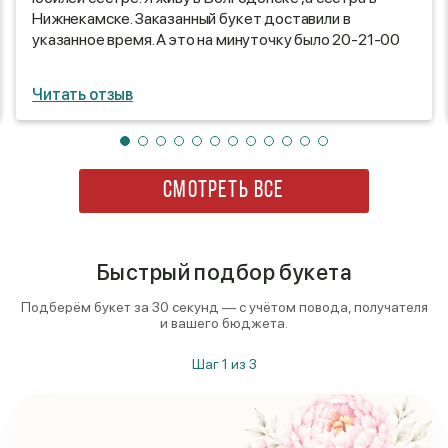
Нижнекамске. Заказанный букет доставили в
указанное время. А это на минуточку было 20-21-00
Букет чудесный.спасибо флористу. Доставка в
оговоренное время, с соблюдением инкогнито,
Читать отзыв
добавило интриги. Спасибо всем кто участвовал в
организации цветочного подарка. Сюрприз удался на
славу. Сестра не ожидала такого.Была приятно
удивлена и обрадована. Букет всем очень понравился.
Думаю клиентов у вас теперь прибавится.
СМОТРЕТЬ ВСЕ
ОГРОМНОЕ СПАСИБО .
Быстрый подбор букета
Подберём букет за 30 секунд — с учётом повода, получателя
и вашего бюджета.
Шаг
1
из
3