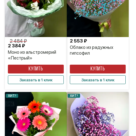
2 484 ₽
2 553 ₽
2 384 ₽
Облако из радужных
Моно из альстромерий
гипсофил
«Пестрый»
КУПИТЬ
КУПИТЬ
Заказать в 1 клик
Заказать в 1 клик
ХИТ!
ХИТ!