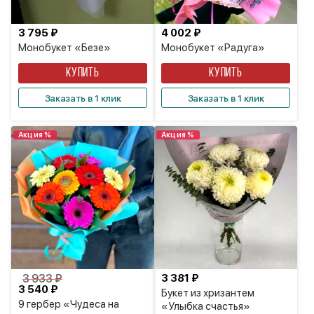
3 795 ₽
4 002 ₽
Монобукет «Безе»
Монобукет «Радуга»
КУПИТЬ
КУПИТЬ
Заказать в 1 клик
Заказать в 1 клик
Акция %
Акция %
3 933 ₽
3 381 ₽
3 540 ₽
Букет из хризантем
9 гербер «Чудеса на
«Улыбка счастья»