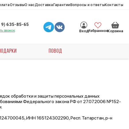
плата
Отзывы
О нас
Доставка
Гарантии
Вопросы и ответы
Контакты
19) 635-85-65
ть звонок
Избранное
Вход
Корзина
ПОДАРКИ
ПОВОД
ядок обработки и защиты персональных данных
 требованиями Федерального закона РФ от 27.07.2006 №152-
.
124700045, ИНН 165124302290, Респ. Татарстан, р-н