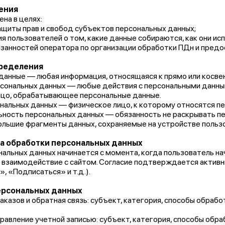
ения
на в целях:
ащиты прав и свобод субъектов персональных данных;
 пользователей о том, какие данные собираются, как они ис
язанностей оператора по организации обработки ПДн и предо
пределения
данные — любая информация, относящаяся к прямо или косве
сональных данных — любые действия с персональными данными
цо, обрабатывающее персональные данные.
нальных данных — физическое лицо, к которому относятся п
ность персональных данных — обязанность не раскрывать пе
ольшие фрагменты данных, сохраняемые на устройстве польз
ла обработки персональных данных
альных данных начинается с момента, когда пользователь на
ое взаимодействие с сайтом. Согласие подтверждается актив
, «Подписаться» и т.д.).
персональных данных
заказов и обратная связь: субъект, категория, способы обраб
управление учетной записью: субъект, категория, способы об