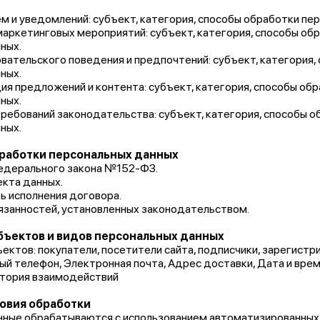
сем и уведомлений: субъект, категория, способы обработки пе
маркетинговых мероприятий: субъект, категория, способы об
ных.
зовательского поведения и предпочтений: субъект, категория
ных.
ция предложений и контента: субъект, категория, способы об
ных.
требований законодательства: субъект, категория, способы 
ных.
бработки персональных данных
Федерального закона №152-ФЗ.
екта данных.
 исполнения договора.
язанностей, установленных законодательством.
убъектов и видов персональных данных
ектов: покупатели, посетители сайта, подписчики, зарегистр
й телефон, Электронная почта, Адрес доставки, Дата и время
стория взаимодействий
ловия обработки
ные обрабатываются с использованием автоматизированных с