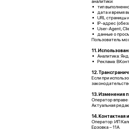
аналитики:
тип выполненног
дата и время в
URL страницы и
IP-адрес (обез
User-Agent, Cl
данные о прос
Пользователь мож
11. Использова
Аналитика: Янде
Реклама: ВКонта
12. Трансграни
Если при использ
законодательство
13. Изменения 
Оператор вправе 
Актуальная редакц
14. Контактная
Оператор: ИП Кал
Ерзовка – 11А.