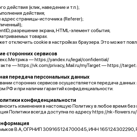
о действия (клик, наведение и т.п.);
ыполнения действия;
 адрес страницы-источника (Referer);
личенный);
ientID, разрешение экрана, HTML-элемент события;
матриваемых товарах.
ет отключить cookie в настройках браузера. Это может повли
ние сторонних сервисов
кс.Метрика — https://yandex.ru/legal/confidential/
кте — https://vk.com/privacy, Mail.ru/myTarget — https://target
чная передача персональных данных
овании сторонних сервисов осуществляется передача данных 
м РФ и при наличии гарантий конфиденциальности.
политики конфиденциальности
вносить изменения в настоящую Политику в любое время без
ия Политики всегда доступна по адресу https://nk-flowers.ru/
 информация
мыков В.А, ОГРНИП 309165124700045, ИНН 165124302290, Респ