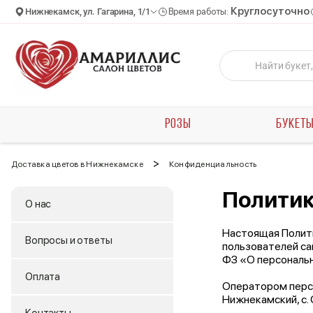
Круглосуточно
Нижнекамск, ул. Гагарина, 1/1
Время работы:
РОЗЫ
БУКЕТ
>
Доставка цветов в Нижнекамске
Конфиденциальность
Политик
О нас
Настоящая Полити
Вопросы и ответы
пользователей сай
ФЗ «О персональн
Оплата
Оператором персо
Нижнекамский, с. С