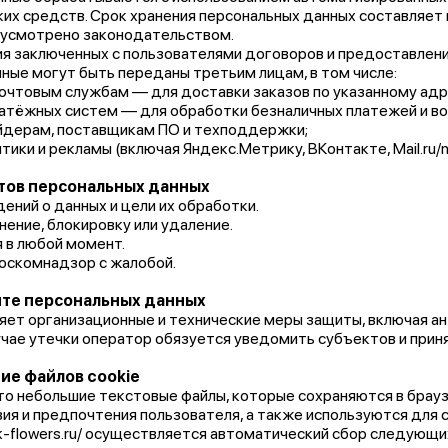
ких средств. Срок хранения персональных данных составляет 
дусмотрено законодательством.
ия заключенных с пользователями договоров и предоставлени
ные могут быть переданы третьим лицам, в том числе:
почтовым службам — для доставки заказов по указанному адр
атёжных систем — для обработки безналичных платежей и во
йдерам, поставщикам ПО и техподдержки;
тики и рекламы (включая Яндекс.Метрику, ВКонтакте, Mail.ru/m
ктов персональных данных
ений о данных и цели их обработки.
нение, блокировку или удаление.
 в любой момент.
оскомнадзор с жалобой.
ите персональных данных
ет организационные и технические меры защиты, включая ант
учае утечки оператор обязуется уведомить субъектов и прин
ние файлов cookie
то небольшие текстовые файлы, которые сохраняются в брауз
ия и предпочтения пользователя, а также используются для 
/nk-flowers.ru/ осуществляется автоматический сбор следующи