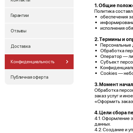
Контакты
1. Общие полож
Политика составле
Гарантии
обеспечения з
информирования
исполнения об
Отзывы
2. Термины и о
Персональные 
Доставка
Обработка пер
Оператор — ли
Конфиденциальность
Субъект персо
Конфиденциаль
Cookies — неб
Публичная оферта
3. Момент нача
Обработка персон
заказ услуг и ин
«Оформить заказ»
4. Цели сбора 
4.1. Оформление 
данных.
4.2. Создание и 