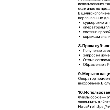
использования та
если иное не пре
В целях исполнен
персональные дан
курьерским и 
операторам пл
хостинг-прова
сервисам анали
8. Права субъе
Получение свед
Запрос на изме
Отзыв согласия
Обращение в Р
9. Меры по защ
Оператор применя
шифрование. В сл
10. Использова
Файлы cookie — э
запомнить действ
На сайте https:/