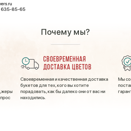
ers.ru
) 635-85-65
Почему мы?
Своевременная
доставка цветов
Своевременная и качественная доставка
Мы со
букетов для тех, кого вы хотите
поста
еджеры
порадовать, как бы далеко они от вас ни
гаран
опрос
находились.