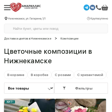
Нижнекамск, ул. Гагарина, 1/1
Круглосуточно
>
Доставка цветов в Нижнекамске
Композиции
Цветочные композиции в
Нижнекамске
В корзине
В коробке
С розами
С хризантемой
С
Фильтры
ХИТ!