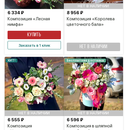
НЕТ В НАЛИЧИИ
6 334 ₽
8 956 ₽
Композиция «Лесная
Композиция «Королева
нимфа»
цветочного бала»
КУПИТЬ
Заказать в 1 клик
НЕТ В НАЛИЧИИ
ХИТ!
Бесплатная доставка
НЕТ В НАЛИЧИИ
НЕТ В НАЛИЧИИ
6 555 ₽
6 596 ₽
Композиция
Композиция в шляпной