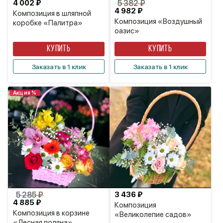
4 002 ₽
5 382 ₽
4 982 ₽
Композиция в шляпной
Композиция «Воздушный
коробке «Палитра»
оазис»
КУПИТЬ
КУПИТЬ
Заказать в 1 клик
Заказать в 1 клик
Акция %
5 285 ₽
3 436 ₽
4 885 ₽
Композиция
Композиция в корзине
«Великолепие садов»
«Лесная поляна»