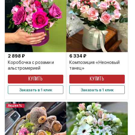
2 898 ₽
6 334 ₽
Коробочка с розами и
Композиция «Неоновый
альстромерией
танец»
КУПИТЬ
КУПИТЬ
Заказать в 1 клик
Заказать в 1 клик
Акция %