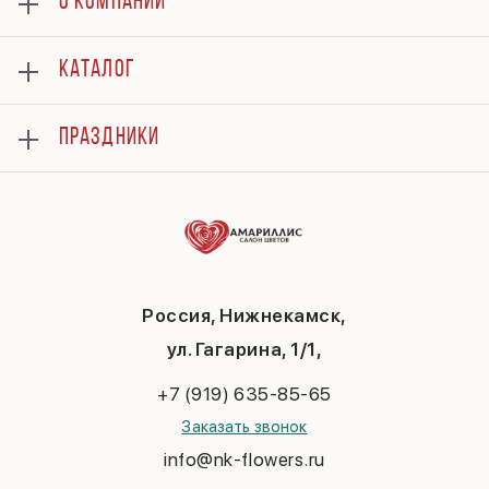
О КОМПАНИИ
О нас
КАТАЛОГ
Оплата
Отзывы
Розы
Гарантии
ПРАЗДНИКИ
Букеты
Доставка
Композиции
Вопросы и ответы
8 марта
Подарки
Контакты
14 февраля
Повод
Политика конфиденциальности
День матери
До 3000
Публичная оферта
1 сентября
День учителя
Новый год
Россия, Нижнекамск,
Пасха
ул. Гагарина, 1/1,
23 февраля
Последний звонок
+7 (919) 635-85-65
Выпускной
Заказать звонок
info@nk-flowers.ru