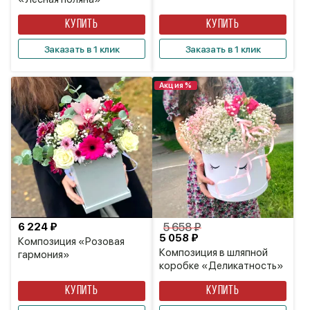
КУПИТЬ
КУПИТЬ
Заказать в 1 клик
Заказать в 1 клик
Акция %
6 224 ₽
5 658 ₽
5 058 ₽
Композиция «Розовая
Композиция в шляпной
гармония»
коробке «Деликатность»
КУПИТЬ
КУПИТЬ