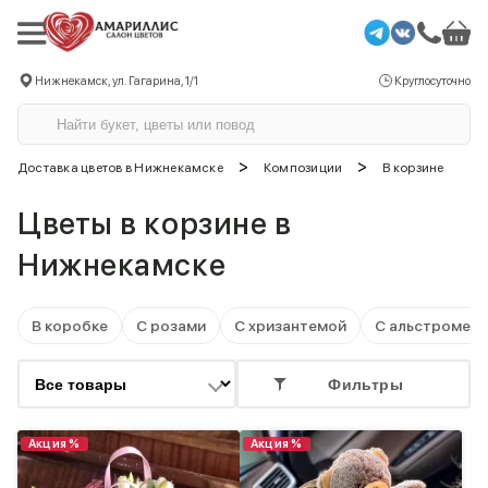
Нижнекамск, ул. Гагарина, 1/1
Круглосуточно
>
>
Доставка цветов в Нижнекамске
Композиции
В корзине
Цветы в корзине в
Нижнекамске
В коробке
С розами
С хризантемой
С альстромер
Фильтры
Акция %
Акция %