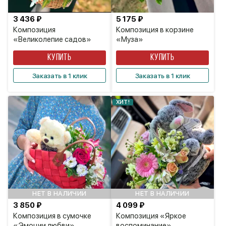
3 436 ₽
5 175 ₽
Композиция
Композиция в корзине
«Великолепие садов»
«Муза»
КУПИТЬ
КУПИТЬ
Заказать в 1 клик
Заказать в 1 клик
ХИТ!
НЕТ В НАЛИЧИИ
НЕТ В НАЛИЧИИ
3 850 ₽
4 099 ₽
Композиция в сумочке
Композиция «Яркое
«Эмоции любви»
воспоминание»