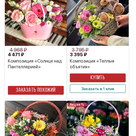
4 968 ₽
3 795 ₽
4 471 ₽
3 395 ₽
Композиция «Солнце над
Композиция «Теплые
Пантеллерией»
объятия»
КУПИТЬ
Заказать в 1 клик
Заказать похожий
Акция %