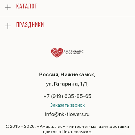
О нас
КАТАЛОГ
Оплата
Отзывы
Розы
Гарантии
ПРАЗДНИКИ
Букеты
Доставка
Композиции
Вопросы и ответы
8 марта
Подарки
Контакты
14 февраля
Повод
Политика конфиденциальности
День матери
До 3000
Публичная оферта
1 сентября
День учителя
Новый год
Россия, Нижнекамск,
Пасха
ул. Гагарина, 1/1,
23 февраля
Последний звонок
+7 (919) 635-85-65
Выпускной
Заказать звонок
info@nk-flowers.ru
©2015 - 2026, «Амариллис» - интернет-магазин доставки
цветов в Нижнекамске.