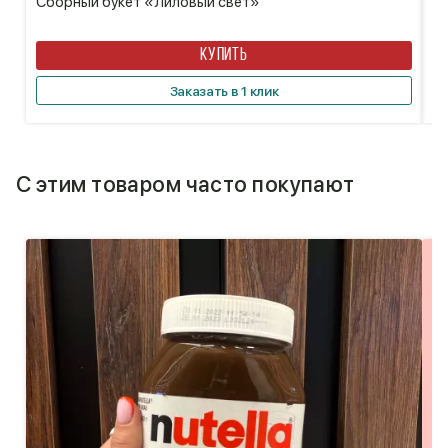
Сборный букет «Лиловый свет»
Б
КУПИТЬ
Заказать в 1 клик
С этим товаром часто покупают