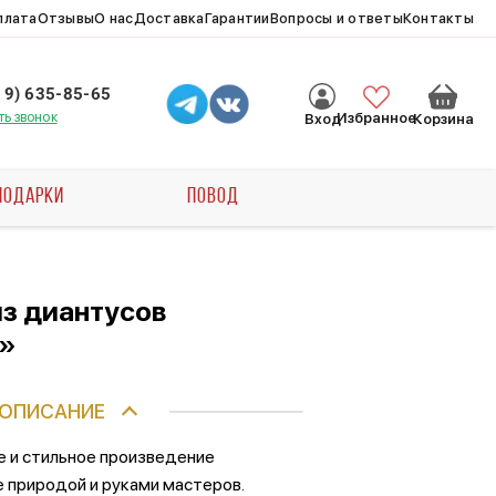
плата
Отзывы
О нас
Доставка
Гарантии
Вопросы и ответы
Контакты
19) 635-85-65
ть звонок
Избранное
Вход
Корзина
ПОДАРКИ
ПОВОД
з диантусов
»
ОПИСАНИЕ
е и стильное произведение
е природой и руками мастеров.