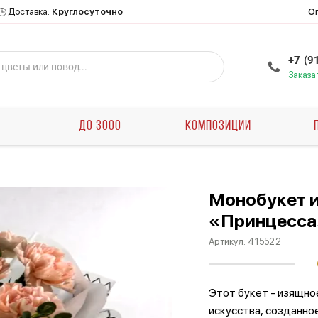
О
Доставка:
Круглосуточно
+7 (9
Заказа
Ы
ДО 3000
КОМПОЗИЦИИ
Монобукет и
«Принцесса
Артикул:
415522
Этот букет - изящно
искусства, созданно