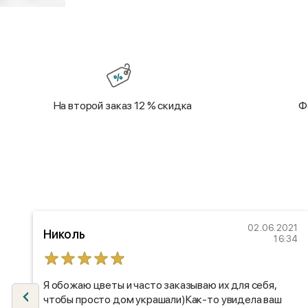
На второй заказ 12 % скидка
Ф
21
02.06.2021
Николь
45
16:34
Я обожаю цветы и часто заказываю их для себя,
чтобы просто дом украшали)Как-то увидела ваш