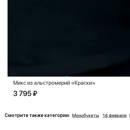
Микс из альстромерий «Краски»
3 795 ₽
Смотрите также категории:
Монобукеты
14 февраля