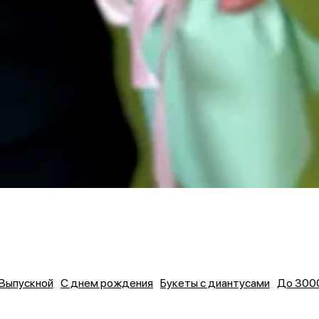
Выпускной
С днем рождения
Букеты с диантусами
До 300