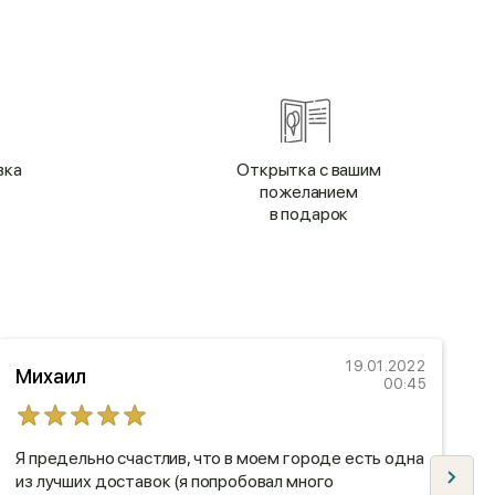
вка
Открытка с вашим
пожеланием
в подарок
19.01.2022
Михаил
00:45
Я предельно счастлив, что в моем городе есть одна
Я
из лучших доставок (я попробовал много
д