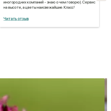
иногородних компаний - знаю о чем говорю). Сервис
в
на высоте, а цветы наисвежайшие. Класс!
м
Читать отзыв
Ч