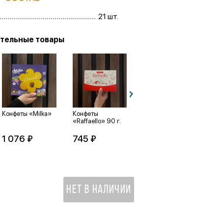
21 шт.
тельные товары
Конфеты «Milka»
Конфеты
Ореховая паста
Ко
«Raffaello» 90 г.
«Nutella» 180 г.
м
ш
«
1 076 ₽
745 ₽
897 ₽
1
НЕТ В НАЛИЧИИ