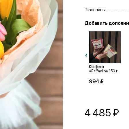
Тюльпаны
Добавить дополни
Конфеты
Конфеты «Ferrero
Конфеты
«Raffaello» 100 г.
Collection» 175 г.
«Raffaello» 150 г.
1 987 ₽
2 401 ₽
994 ₽
4 485
₽