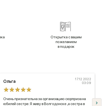
вка
Открытка с вашим
пожеланием
в подарок
17.12.2022
Ольга
03:09
Очень признательна за организацию сюрприза на
Я
юбилей сестре. Я живу в Волгодонске ,а сестра в
н