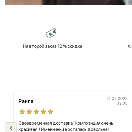
На второй заказ 12 % скидка
Ф
21
21.08.2022
Раиля
45
02:39
Своевременная доставка! Композиция очень
красивая!! Именниница осталась довольна!