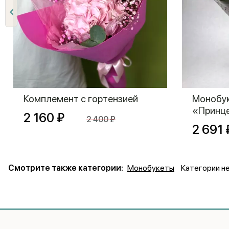
Комплемент с гортензией
Монобук
«Принц
2 160 ₽
2 400 ₽
2 691 
Смотрите также категории:
Монобукеты
Категории н