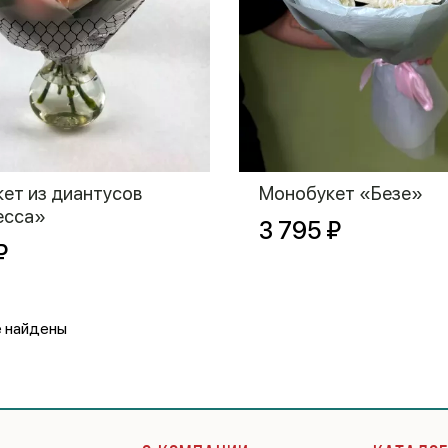
ет из диантусов
Монобукет «Безе»
есса»
3 795 ₽
₽
е найдены