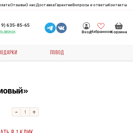
плата
Отзывы
О нас
Доставка
Гарантии
Вопросы и ответы
Контакты
19) 635-85-65
ть звонок
Избранное
Вход
Корзина
ПОДАРКИ
ПОВОД
мовый»
-
+