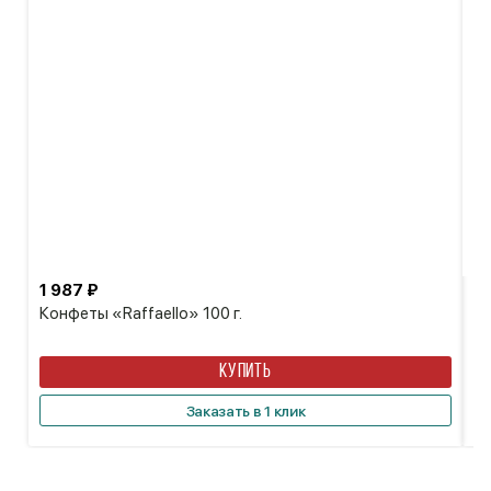
1 987 ₽
1 
Конфеты «Raffaello» 100 г.
Ко
КУПИТЬ
Заказать в 1 клик