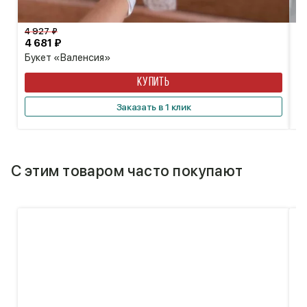
7
4 927 ₽
4 681 ₽
Б
Букет «Валенсия»
КУПИТЬ
Заказать в 1 клик
С этим товаром часто покупают