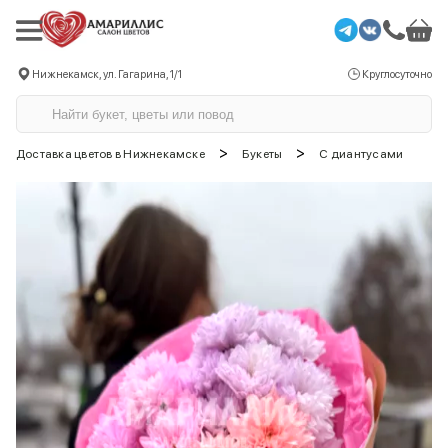
Нижнекамск, ул. Гагарина, 1/1
Круглосуточно
>
>
Доставка цветов в Нижнекамске
Букеты
С диантусами