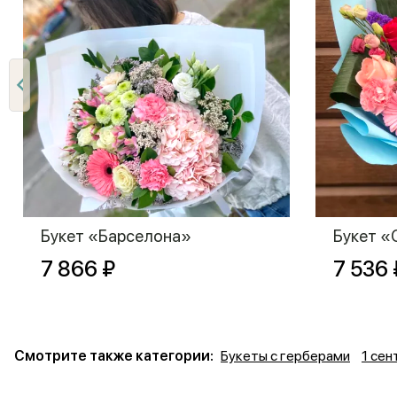
Букет «Барселона»
Букет «
7 866 ₽
7 536 
Смотрите также категории:
Букеты с герберами
1 сен