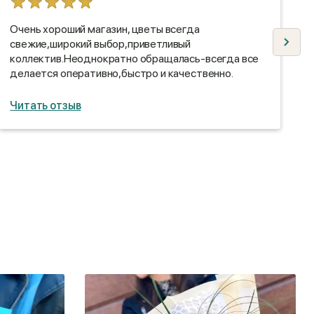
Очень хороший магазин, цветы всегда
Я
свежие,широкий выбор,приветливый
н
коллектив.Неоднократно обращалась-всегда все
в
делается оперативно,быстро и качественно.
з
м
Читать отзыв
Ч