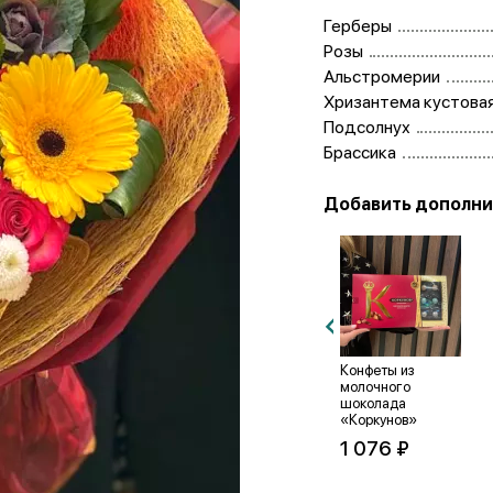
Герберы
Розы
Альстромерии
Хризантема кустова
Подсолнух
Брассика
Добавить дополни
Ореховая паста
Конфеты «Ferrero
Конфеты из
«Nutella» 180 г.
Rocher» 350 г.
молочного
шоколада
«Коркунов»
897 ₽
3 971 ₽
1 076 ₽