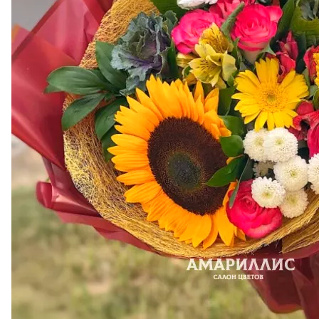
Конфеты с
миндалем
«Merci»
1 076 ₽