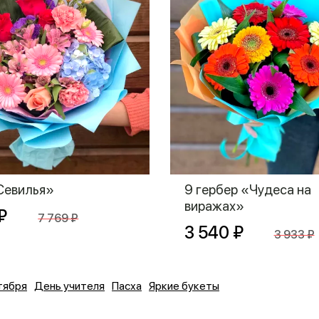
Севилья»
9 гербер «Чудеса на
виражах»
₽
7 769 ₽
3 540 ₽
3 933 ₽
тября
День учителя
Пасха
Яркие букеты