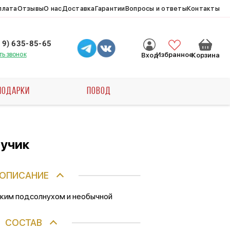
плата
Отзывы
О нас
Доставка
Гарантии
Вопросы и ответы
Контакты
19) 635-85-65
ть звонок
Избранное
Вход
Корзина
ПОДАРКИ
ПОВОД
лучик
ОПИСАНИЕ
рким подсолнухом и необычной
СОСТАВ