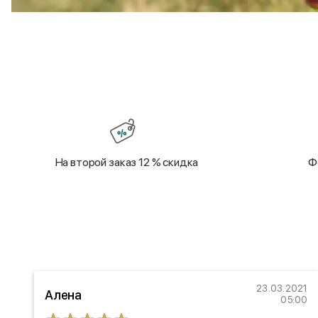
На второй заказ 12 % скидка
Ф
23
23.03.2021
Алена
46
05:00