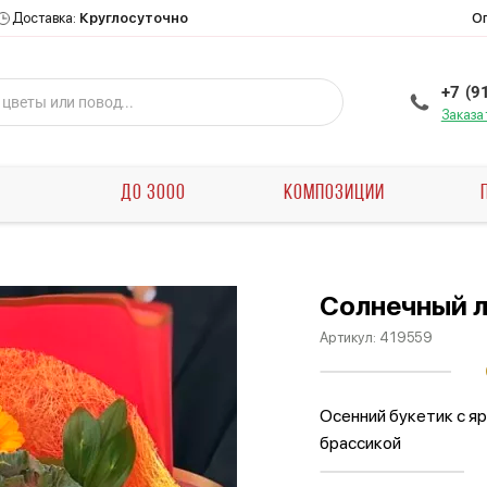
О
Доставка:
Круглосуточно
+7 (9
Заказа
Ы
ДО 3000
КОМПОЗИЦИИ
Солнечный 
Артикул:
419559
Осенний букетик с я
брассикой