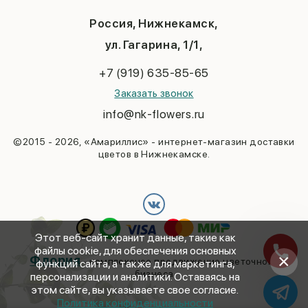
День учителя
Новый год
Россия, Нижнекамск,
Пасха
ул. Гагарина, 1/1,
23 февраля
Последний звонок
+7 (919) 635-85-65
Выпускной
Заказать звонок
info@nk-flowers.ru
©2015 - 2026, «Амариллис» - интернет-магазин доставки
цветов в Нижнекамске.
Этот веб-сайт хранит данные, такие как
файлы cookie, для обеспечения основных
×
Флория
- комплексное продвижение цветочного
функций сайта, а также для маркетинга,
бизнеса
персонализации и аналитики. Оставаясь на
этом сайте, вы указываете свое согласие.
Политика конфиденциальности