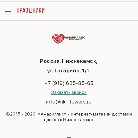
Отзывы
Розы
Гарантии
ПРАЗДНИКИ
Букеты
Доставка
Композиции
Вопросы и ответы
8 марта
Подарки
Контакты
14 февраля
Повод
Политика конфиденциальности
День матери
До 3000
Публичная оферта
1 сентября
День учителя
Новый год
Россия, Нижнекамск,
Пасха
ул. Гагарина, 1/1,
23 февраля
Последний звонок
+7 (919) 635-85-65
Выпускной
Заказать звонок
info@nk-flowers.ru
©2015 - 2026, «Амариллис» - интернет-магазин доставки
цветов в Нижнекамске.