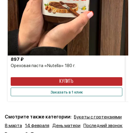
897 ₽
7
Ореховая паста «Nutella» 180 г.
Ко
КУПИТЬ
Заказать в 1 клик
Смотрите также категории:
Букеты с гортензиями
8 марта
14 февраля
День матери
Последний звонок