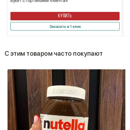
Букет с гортензией «Мечта»
Б
КУПИТЬ
Заказать в 1 клик
С этим товаром часто покупают