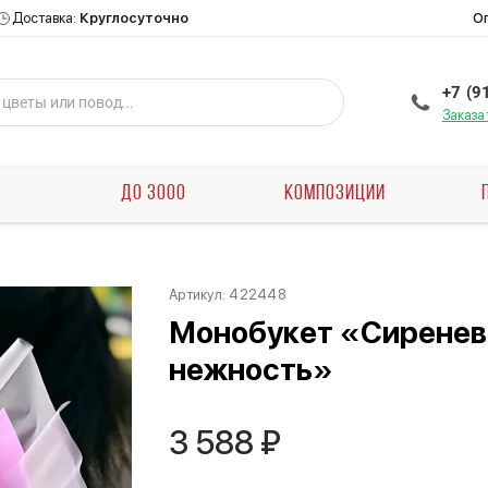
О
Доставка:
Круглосуточно
+7 (9
Заказа
Ы
ДО 3000
КОМПОЗИЦИИ
Артикул:
422448
Монобукет «Сиренев
нежность»
3 588
₽