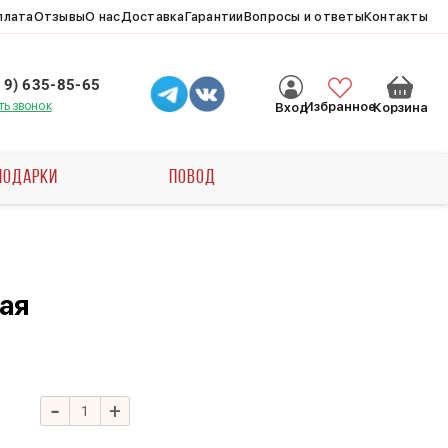
плата
Отзывы
О нас
Доставка
Гарантии
Вопросы и ответы
Контакты
19) 635-85-65
ть звонок
Избранное
Вход
Корзина
ПОДАРКИ
ПОВОД
ая
-
+