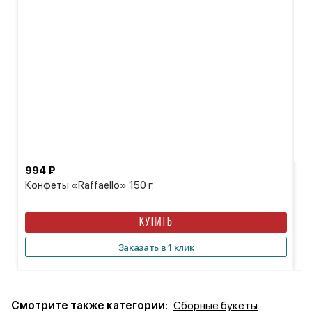
994 ₽
1 
Конфеты «Raffaello» 150 г.
Ко
КУПИТЬ
Заказать в 1 клик
Смотрите также категории:
Сборные букеты