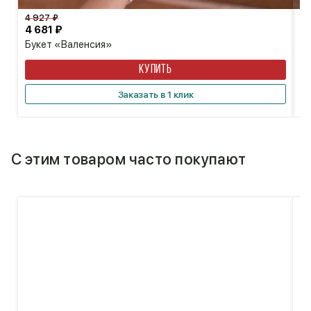
4 927 ₽
4 
4 681 ₽
4
Букет «Валенсия»
Б
КУПИТЬ
Заказать в 1 клик
С этим товаром часто покупают