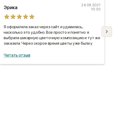
24.08.2021
Эрика
10:30
Я оформляла заказ через сайт и удивилась,
Ц
насколько это удобно. Все просто и понятно: я
в
выбрала шикарную цветочную композицию и тут же
с
заказала. Через скорое время цветы уже были у
д
меня)
Читать отзыв
Ч