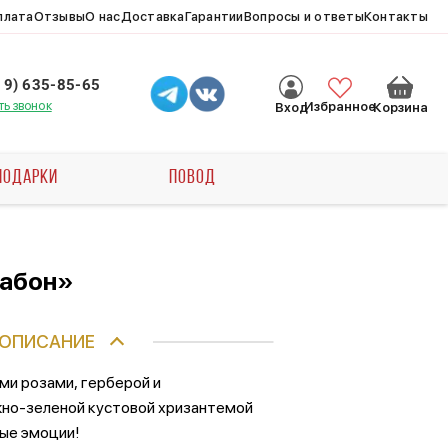
плата
Отзывы
О нас
Доставка
Гарантии
Вопросы и ответы
Контакты
19) 635-85-65
ть звонок
Избранное
Вход
Корзина
ПОДАРКИ
ПОВОД
сабон»
ОПИСАНИЕ
ми розами, герберой и
жно-зеленой кустовой хризантемой
ые эмоции!