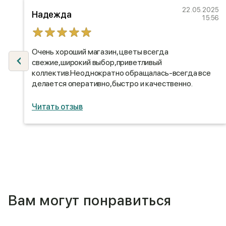
22
22.05.2025
Надежда
09
15:56
Очень хороший магазин, цветы всегда
свежие,широкий выбор,приветливый
коллектив.Неоднократно обращалась-всегда все
0
делается оперативно,быстро и качественно.
Читать отзыв
Вам могут понравиться