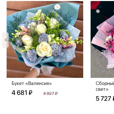
Букет «Валенсия»
Сборный
свет»
4 681 ₽
4 927 ₽
5 727 