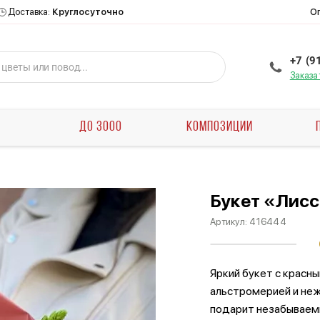
О
Доставка:
Круглосуточно
+7 (9
Заказа
Ы
ДО 3000
КОМПОЗИЦИИ
Букет «Лис
Артикул:
416444
Яркий букет с красны
альстромерией и не
подарит незабываем