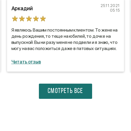
25.11.2021
Аркадий
05:15
Я являюсь Вашим постоянным клиентом. То жене на
день рождения, то теще на юбилей, то дочке на
выпускной. Вы ни разу меня не подвели и я знаю, что
могу на вас положиться даже в патовых ситуациях.
Читать отзыв
СМОТРЕТЬ ВСЕ