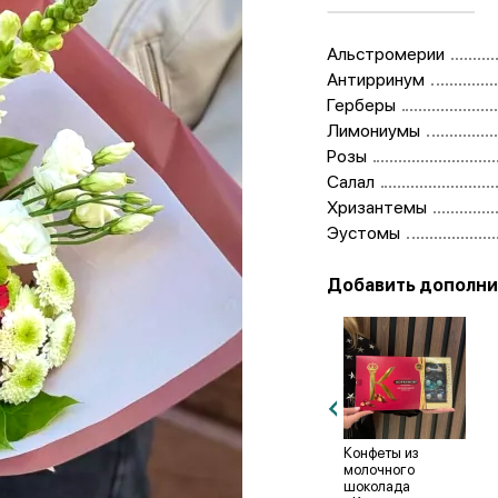
Альстромерии
Антирринум
Герберы
Лимониумы
Розы
Салал
Хризантемы
Эустомы
Добавить дополни
Конфеты
Конфеты
Конфеты из
«Raffaello» 100 г.
«Raffaello» 150 г.
молочного
шоколада