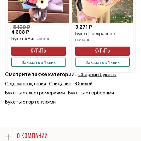
5 120 ₽
3 271 ₽
4 608 ₽
Букет Прекрасное
Букет «Вильнюс»
начало
КУПИТЬ
КУПИТЬ
Заказать в 1 клик
Заказать в 1 клик
Смотрите также категории:
Сборные букеты
С днем рождения
Свидание
Юбилей
Букеты с альстромериями
Букеты с герберами
Букеты с гортензиями
О КОМПАНИИ