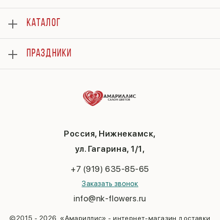
О нас
КАТАЛОГ
Оплата
Отзывы
Розы
Гарантии
ПРАЗДНИКИ
Букеты
Доставка
Композиции
Вопросы и ответы
8 марта
Подарки
Контакты
14 февраля
Повод
Политика конфиденциальности
День матери
До 3000
Публичная оферта
1 сентября
День учителя
Новый год
Россия, Нижнекамск,
Пасха
ул. Гагарина, 1/1,
23 февраля
Последний звонок
+7 (919) 635-85-65
Выпускной
Заказать звонок
info@nk-flowers.ru
©2015 - 2026, «Амариллис» - интернет-магазин доставки