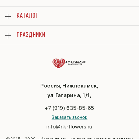
О нас
КАТАЛОГ
Оплата
Отзывы
Розы
Гарантии
ПРАЗДНИКИ
Букеты
Доставка
Композиции
Вопросы и ответы
8 марта
Подарки
Контакты
14 февраля
Повод
Политика конфиденциальности
День матери
До 3000
Публичная оферта
1 сентября
День учителя
Новый год
Россия, Нижнекамск,
Пасха
ул. Гагарина, 1/1,
23 февраля
Последний звонок
+7 (919) 635-85-65
Выпускной
Заказать звонок
info@nk-flowers.ru