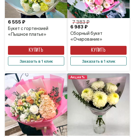
6 555 ₽
7 383 ₽
6 983 ₽
Букет с гортензией
Сборный букет
«Пышное платье»
«Очарование»
КУПИТЬ
КУПИТЬ
Заказать в 1 клик
Заказать в 1 клик
Акция %