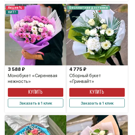
Акция %
Бесплатная доставка
ХИТ!
3 588 ₽
4 775 ₽
Монобукет «Сиреневая
Сборный букет
нежность»
«Гринвайт»
КУПИТЬ
КУПИТЬ
Заказать в 1 клик
Заказать в 1 клик