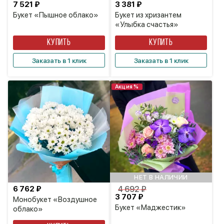
7 521 ₽
3 381 ₽
Букет «Пышное облако»
Букет из хризантем
«Улыбка счастья»
КУПИТЬ
КУПИТЬ
Заказать в 1 клик
Заказать в 1 клик
Акция %
НЕТ В НАЛИЧИИ
6 762 ₽
4 692 ₽
3 707 ₽
Монобукет «Воздушное
Букет «Маджестик»
облако»