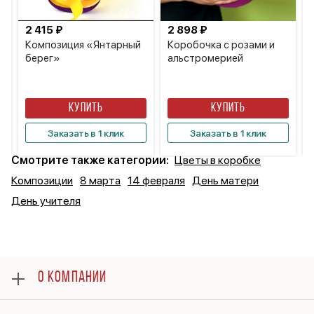
2 415 ₽
2 898 ₽
и
Композиция «Янтарный
Коробочка с розами и
берег»
альстромерией
КУПИТЬ
КУПИТЬ
Заказать в 1 клик
Заказать в 1 клик
Смотрите также категории:
Цветы в коробке
Композиции
8 марта
14 февраля
День матери
День учителя
О КОМПАНИИ
О нас