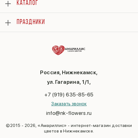
КАТАЛОГ
Оплата
Отзывы
Розы
Гарантии
ПРАЗДНИКИ
Букеты
Доставка
Композиции
Вопросы и ответы
8 марта
Подарки
Контакты
14 февраля
Повод
Политика конфиденциальности
День матери
До 3000
Публичная оферта
1 сентября
День учителя
Новый год
Россия, Нижнекамск,
Пасха
ул. Гагарина, 1/1,
23 февраля
Последний звонок
+7 (919) 635-85-65
Выпускной
Заказать звонок
info@nk-flowers.ru
©2015 - 2026, «Амариллис» - интернет-магазин доставки
цветов в Нижнекамске.