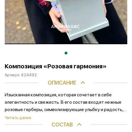
Композиция «Розовая гармония»
Артикул:
424492
ОПИСАНИЕ
Изысканная композиция, которая сочетает в себе
элегантность и свежесть. В его состав входят нежные
розовые герберы, символизирующие улыбку и радость,
белоснежные розы, которые добавляют композиции
Читать далее
изысканности, экзотическая орхидея, подчеркивающая
СОСТАВ
уникальность букета, пушистые хризантемы и нежная