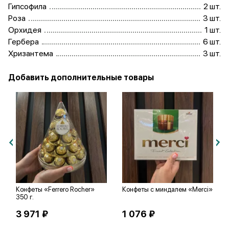
Гипсофила
2 шт.
гипсофила, создающие ощущение легкости и
Роза
3 шт.
воздушности.
Орхидея
1 шт.
Гербера
6 шт.
Хризантема
3 шт.
Добавить дополнительные товары
Конфеты «Ferrero Rocher»
Конфеты с миндалем «Merci»
350 г.
3 971 ₽
1 076 ₽