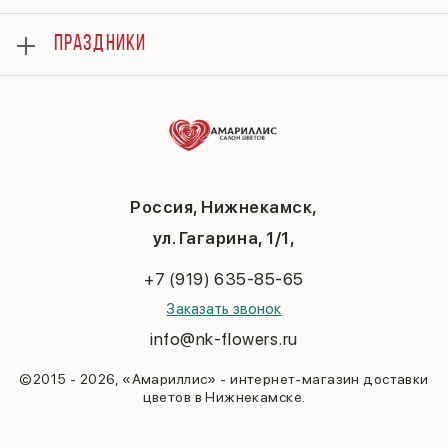
Отзывы
Розы
Гарантии
ПРАЗДНИКИ
Букеты
Доставка
Композиции
Вопросы и ответы
8 марта
Подарки
Контакты
14 февраля
Повод
Политика конфиденциальности
День матери
До 3000
Публичная оферта
1 сентября
День учителя
Новый год
Россия, Нижнекамск,
Пасха
ул. Гагарина, 1/1,
23 февраля
Последний звонок
+7 (919) 635-85-65
Выпускной
Заказать звонок
info@nk-flowers.ru
©2015 - 2026, «Амариллис» - интернет-магазин доставки
цветов в Нижнекамске.