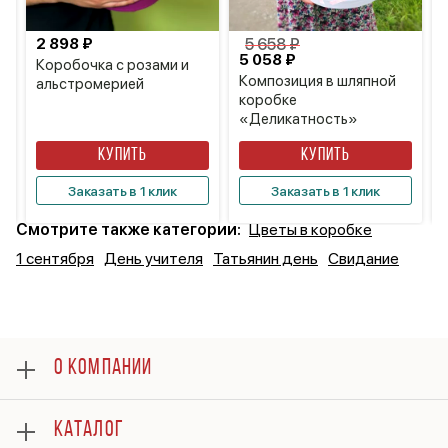
2 898 ₽
5 658 ₽
5 058 ₽
Коробочка с розами и
Композиция в шляпной
альстромерией
коробке
«Деликатность»
КУПИТЬ
КУПИТЬ
Заказать в 1 клик
Заказать в 1 клик
Смотрите также категории:
Цветы в коробке
1 сентября
День учителя
Татьянин день
Свидание
О КОМПАНИИ
О нас
КАТАЛОГ
Оплата