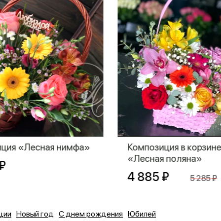
ция «Лесная нимфа»
Композиция в корзин
«Лесная поляна»
₽
4 885 ₽
5 285 ₽
ции
Новый год
С днем рождения
Юбилей