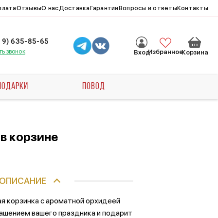
плата
Отзывы
О нас
Доставка
Гарантии
Вопросы и ответы
Контакты
19) 635-85-65
ть звонок
Избранное
Вход
Корзина
ПОДАРКИ
ПОВОД
в корзине
ОПИСАНИЕ
я корзинка с ароматной орхидеей
ашением вашего праздника и подарит