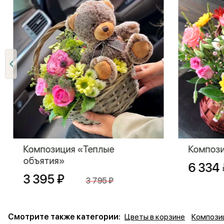
Композиция «Теплые
Компози
объятия»
6 334 
3 395 ₽
3 795 ₽
Смотрите также категории:
Цветы в корзине
Компози