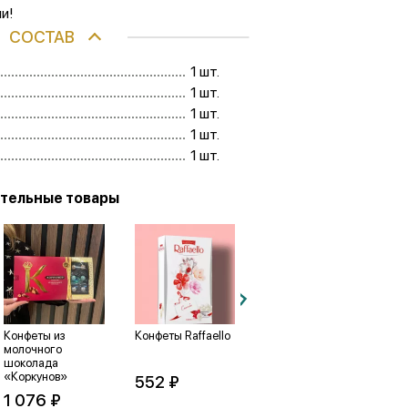
и!
СОСТАВ
1 шт.
1 шт.
1 шт.
1 шт.
1 шт.
тельные товары
Конфеты из
Конфеты Raffaello
Конфеты с
Ко
молочного
миндалем
Co
шоколада
«Merci»
«Коркунов»
552 ₽
2
1 076 ₽
1 076 ₽