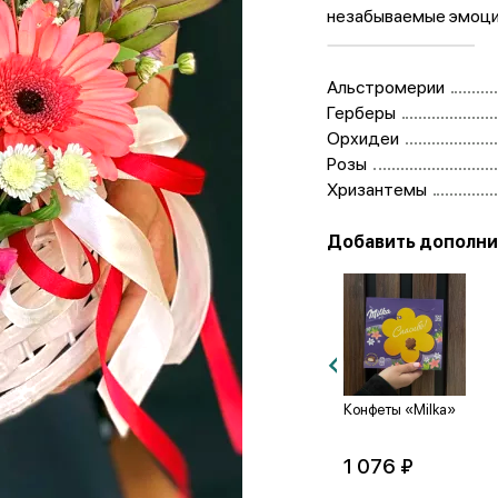
незабываемые эмоци
Альстромерии
Герберы
Орхидеи
Розы
Хризантемы
Добавить дополни
Конфеты
Конфеты
Конфеты «Milka»
«Raffaello» 100 г.
«Raffaello» 150 г.
1 987 ₽
994 ₽
1 076 ₽