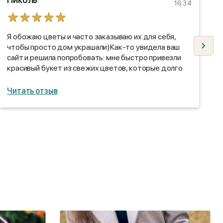
16:34
Я обожаю цветы и часто заказываю их для себя,
В
чтобы просто дом украшали)Как-то увидела ваш
с
сайт и решила попробовать: мне быстро привезли
в
красивый букет из свежих цветов, которые долго
г
стояли)
с
с
Читать отзыв
Ч