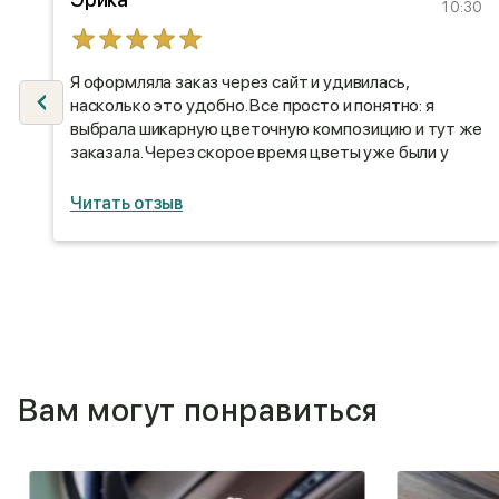
09
10:30
Я оформляла заказ через сайт и удивилась,
насколько это удобно. Все просто и понятно: я
выбрала шикарную цветочную композицию и тут же
0
заказала. Через скорое время цветы уже были у
меня)
Читать отзыв
Вам могут понравиться