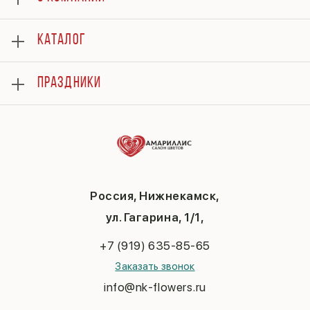
О нас
КАТАЛОГ
Оплата
Отзывы
Розы
Гарантии
ПРАЗДНИКИ
Букеты
Доставка
Композиции
Вопросы и ответы
8 марта
Подарки
Контакты
14 февраля
Повод
Политика конфиденциальности
День матери
До 3000
Публичная оферта
1 сентября
День учителя
Новый год
Россия, Нижнекамск,
Пасха
ул. Гагарина, 1/1,
23 февраля
Последний звонок
+7 (919) 635-85-65
Выпускной
Заказать звонок
info@nk-flowers.ru