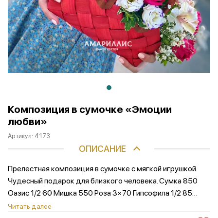
Композиция в сумочке «Эмоции
любви»
Артикул:
4173
ОПИСАНИЕ
Прелестная композиция в сумочке с мягкой игрушкой.
Чудесный подарок для близкого человека. Сумка 850
Оазис 1/2 60 Мишка 550 Роза 3×70 Гипсофила 1/2 85
Альстромерия 2×150 Фисташка 1×40 Эустома 1/2 165
Читать далее
2260