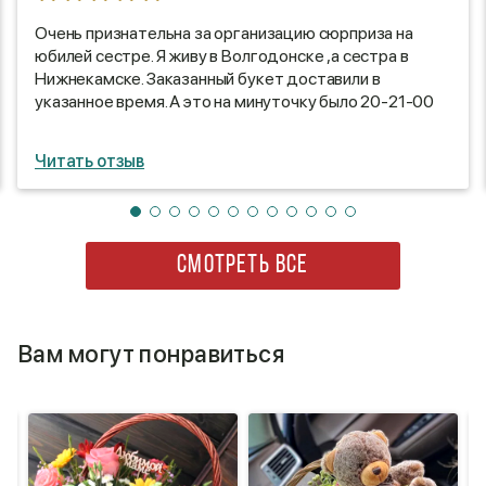
Очень признательна за организацию сюрприза на
юбилей сестре. Я живу в Волгодонске ,а сестра в
Нижнекамске. Заказанный букет доставили в
указанное время. А это на минуточку было 20-21-00
Букет чудесный.спасибо флористу. Доставка в
оговоренное время, с соблюдением инкогнито,
Читать отзыв
добавило интриги. Спасибо всем кто участвовал в
организации цветочного подарка. Сюрприз удался на
славу. Сестра не ожидала такого.Была приятно
удивлена и обрадована. Букет всем очень понравился.
Думаю клиентов у вас теперь прибавится.
СМОТРЕТЬ ВСЕ
ОГРОМНОЕ СПАСИБО .
Вам могут понравиться