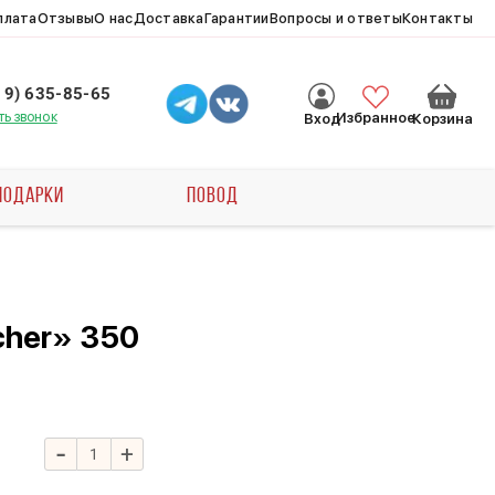
плата
Отзывы
О нас
Доставка
Гарантии
Вопросы и ответы
Контакты
19) 635-85-65
ть звонок
Избранное
Вход
Корзина
ПОДАРКИ
ПОВОД
cher» 350
-
+