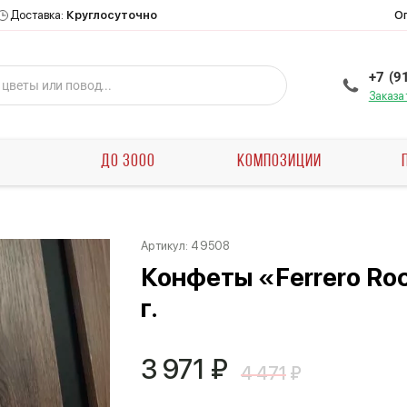
О
Доставка:
Круглосуточно
+7 (9
Заказа
Ы
ДО 3000
КОМПОЗИЦИИ
Артикул:
49508
Конфеты «Ferrero Ro
г.
3 971
₽
4 471
₽