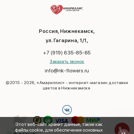
Контакты
14 февраля
Повод
Политика конфиденциальности
День матери
До 3000
Публичная оферта
1 сентября
День учителя
Новый год
Россия, Нижнекамск,
Пасха
ул. Гагарина, 1/1,
23 февраля
Последний звонок
+7 (919) 635-85-65
Выпускной
Заказать звонок
info@nk-flowers.ru
©2015 - 2026, «Амариллис» - интернет-магазин доставки
цветов в Нижнекамске.
Этот веб-сайт хранит данные, такие как
файлы cookie, для обеспечения основных