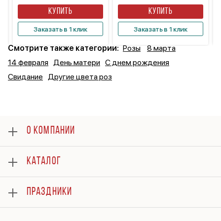
КУПИТЬ
КУПИТЬ
Заказать в 1 клик
Заказать в 1 клик
Смотрите также категории:
Розы
8 марта
14 февраля
День матери
С днем рождения
Свидание
Другие цвета роз
О КОМПАНИИ
О нас
КАТАЛОГ
Оплата
Отзывы
Розы
Гарантии
ПРАЗДНИКИ
Букеты
Доставка
Композиции
Вопросы и ответы
8 марта
Подарки