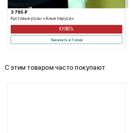
3 795 ₽
8
Кустовые розы «Алые паруса»
Б
КУПИТЬ
Заказать в 1 клик
С этим товаром часто покупают