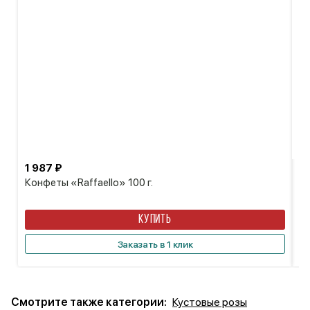
1 987 ₽
8
Конфеты «Raffaello» 100 г.
Ор
КУПИТЬ
Заказать в 1 клик
Смотрите также категории:
Кустовые розы